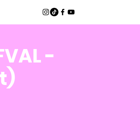
FVAL -
t)