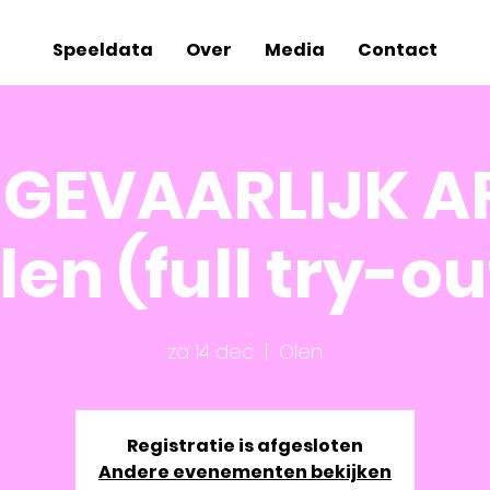
Speeldata
Over
Media
Contact
 GEVAARLIJK A
len (full try-ou
za 14 dec
  |  
Olen
Registratie is afgesloten
Andere evenementen bekijken