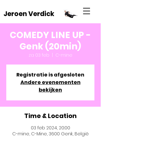
Jeroen Verdick
COMEDY LINE UP -
Genk (20min)
za 03 feb
  |  
C-mine
Registratie is afgesloten
Andere evenementen
bekijken
Time & Location
03 feb 2024, 20:00
C-mine, C-Mine, 3600 Genk, België