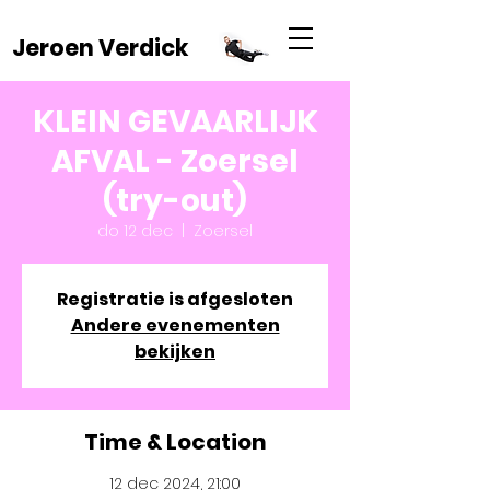
Jeroen Verdick
KLEIN GEVAARLIJK
AFVAL - Zoersel
(try-out)
do 12 dec
  |  
Zoersel
Registratie is afgesloten
Andere evenementen
bekijken
Time & Location
12 dec 2024, 21:00