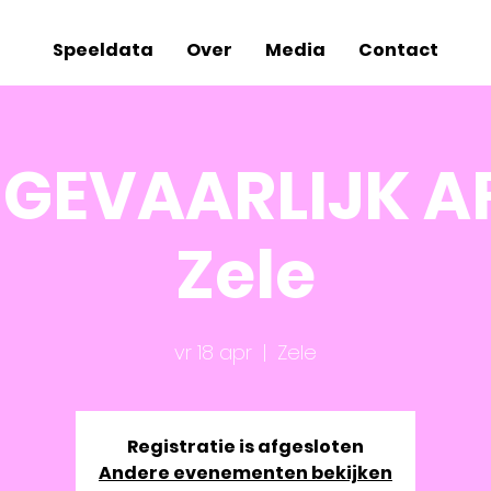
Speeldata
Over
Media
Contact
 GEVAARLIJK A
Zele
vr 18 apr
  |  
Zele
Registratie is afgesloten
Andere evenementen bekijken