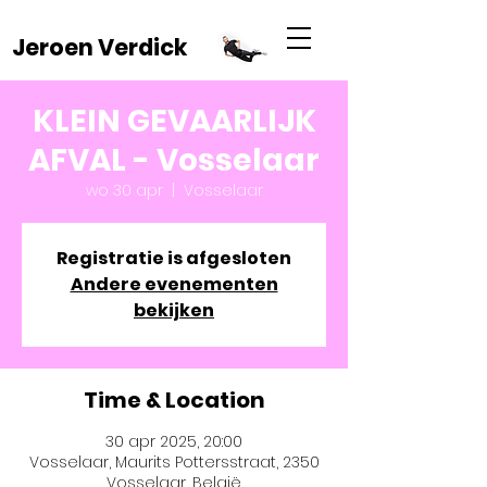
Jeroen Verdick
KLEIN GEVAARLIJK
AFVAL - Vosselaar
wo 30 apr
  |  
Vosselaar
Registratie is afgesloten
Andere evenementen
bekijken
Time & Location
30 apr 2025, 20:00
Vosselaar, Maurits Pottersstraat, 2350
Vosselaar, België