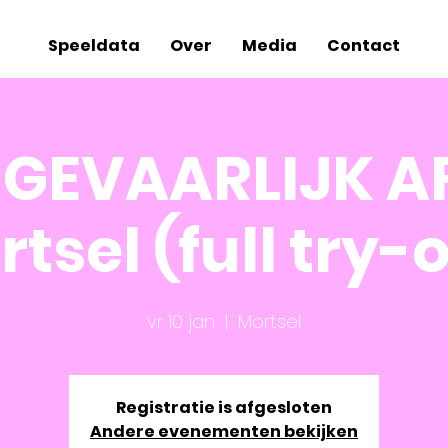
Speeldata
Over
Media
Contact
 GEVAARLIJK A
tsel (full try-
vr 10 jan
  |  
Mortsel
Registratie is afgesloten
Andere evenementen bekijken