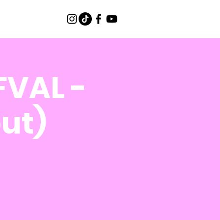
FVAL -
out)