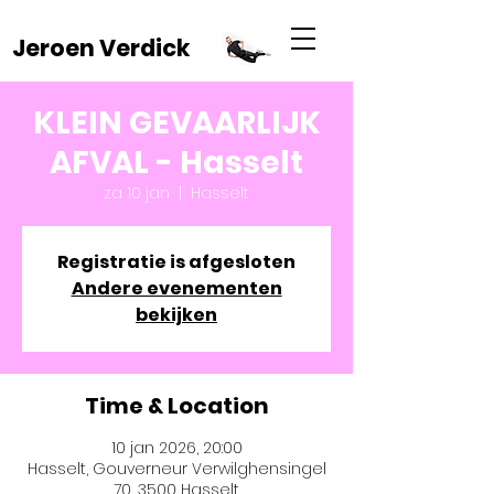
Jeroen Verdick
KLEIN GEVAARLIJK
AFVAL - Hasselt
za 10 jan
  |  
Hasselt
Registratie is afgesloten
Andere evenementen
bekijken
Time & Location
10 jan 2026, 20:00
Hasselt, Gouverneur Verwilghensingel
70, 3500 Hasselt