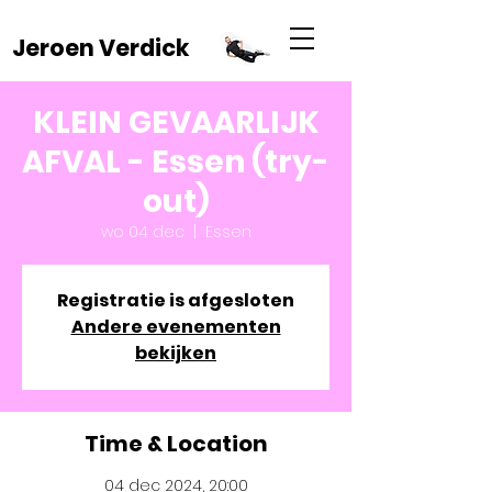
Jeroen Verdick
KLEIN GEVAARLIJK
AFVAL - Essen (try-
out)
wo 04 dec
  |  
Essen
Registratie is afgesloten
Andere evenementen
bekijken
Time & Location
04 dec 2024, 20:00