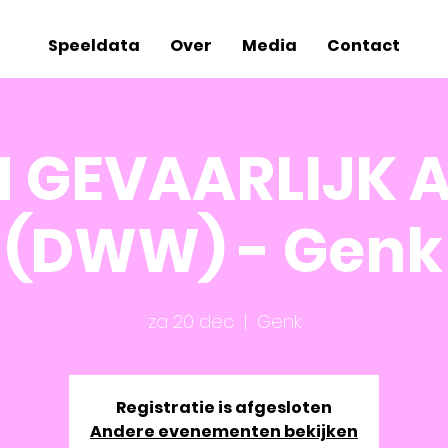
Speeldata
Over
Media
Contact
N GEVAARLIJK 
(DWW) - Genk
za 20 dec
  |  
Genk
Registratie is afgesloten
Andere evenementen bekijken