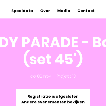
Speeldata
Over
Media
Contact
Y PARADE - 
(set 45')
do 02 nov
  |  
Project 13
Registratie is afgesloten
Andere evenementen bekijken