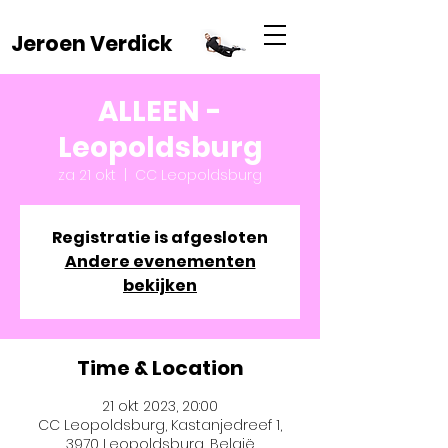
Jeroen Verdick
ALLEEN -
Leopoldsburg
za 21 okt
  |  
CC Leopoldsburg
Registratie is afgesloten
Andere evenementen
bekijken
Time & Location
21 okt 2023, 20:00
CC Leopoldsburg, Kastanjedreef 1,
3970 Leopoldsburg, België